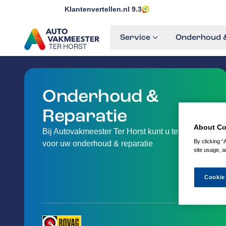
Klantenvertellen.nl
9.3
Service
Onderhoud &
TER HORST
GA NAAR DE HOMEPAGINA
Onderhoud &
Reparatie
About Co
Bij Autovakmeester Ter Horst kunt u terecht
By clicking “
voor uw onderhoud & reparatie
site usage, a
Cookie