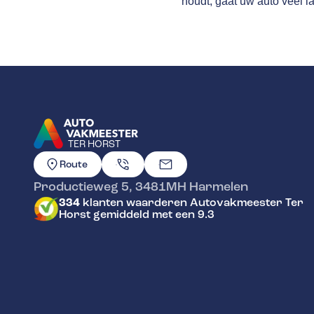
houdt, gaat uw auto veel l
TER HORST
GA NAAR DE HOMEPAGINA
Route
Productieweg 5
,
3481MH
Harmelen
334
klanten waarderen Autovakmeester Ter
Horst gemiddeld met een 9.3