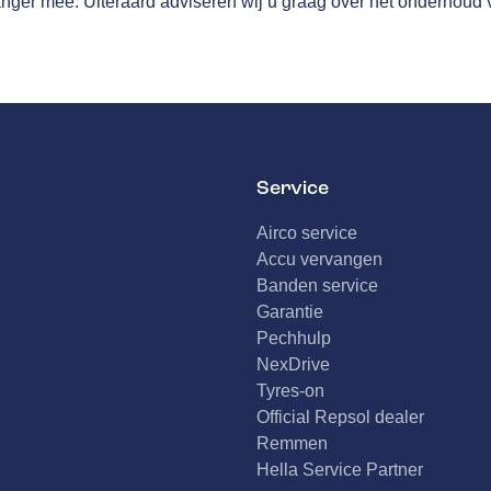
anger mee. Uiteraard adviseren wij u graag over het onderhoud 
Service
Airco service
Accu vervangen
Banden service
Garantie
Pechhulp
NexDrive
Tyres-on
Official Repsol dealer
Remmen
Hella Service Partner