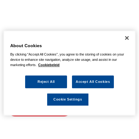
Helaas, we hebben de
pagina niet kunnen
About Cookies
By clicking “Accept All Cookies”, you agree to the storing of cookies on your
vinden
device to enhance site navigation, analyze site usage, and assist in our
marketing efforts.
Cookiebeleid
Wellicht zit er een spel- of typfout in de URL of is de
Reject All
Accept All Cookies
actie waarnaar u zocht al verlopen. We hopen u weer op
weg te helpen met de volgende links.
Cookie Settings
Naar de homepage