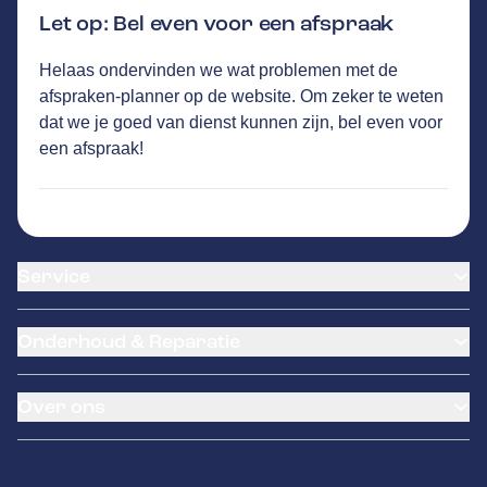
Let op: Bel even voor een afspraak
Helaas ondervinden we wat problemen met de
TEO WELLES
GA NAAR DE HOMEPAGINA
afspraken-planner op de website. Om zeker te weten
Route
dat we je goed van dienst kunnen zijn, bel even voor
De Loads 1
,
8491PH
Akkrum
een afspraak!
774
klanten waarderen Autovakmeester Teo
Welles gemiddeld met een 8.9
Service
Airco service
Onderhoud & Reparatie
Accu vervangen
Banden service
APK
Garantie
Over ons
Distributieriem vervangen
Pechhulp
Schade en reparatie
LeaseProf
Occasions
Grote beurt
Kentekenloket
Contact