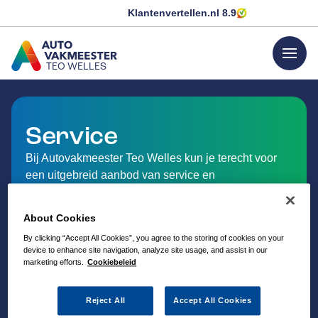
Klantenvertellen.nl
8.9
menu
TEO WELLES
GA NAAR DE HOMEPAGINA
Service
Bij Autovakmeester Teo Welles kun je terecht voor
een uitgebreid aanbod van service en
dienstverlening op het gebied van auto-onderhoud.
Ontdek hieronder welke service Autovakmeester Teo
About Cookies
Welles in Akkrum aanbiedt.
By clicking “Accept All Cookies”, you agree to the storing of cookies on your
device to enhance site navigation, analyze site usage, and assist in our
marketing efforts.
Cookiebeleid
Reject All
Accept All Cookies