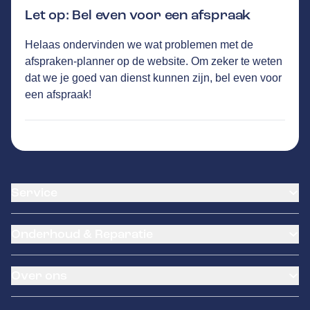
Let op: Bel even voor een afspraak
Helaas ondervinden we wat problemen met de
TEO WELLES
GA NAAR DE HOMEPAGINA
afspraken-planner op de website. Om zeker te weten
Route
dat we je goed van dienst kunnen zijn, bel even voor
De Loads 1
,
8491PH
Akkrum
een afspraak!
Vandaag open tot 12:15 uur
774
klanten waarderen Autovakmeester Teo
Welles gemiddeld met een 8.9
Service
Airco service
Onderhoud & Reparatie
Accu vervangen
Banden service
APK
Garantie
Over ons
Distributieriem vervangen
Pechhulp
Schade en reparatie
LeaseProf
Occasions