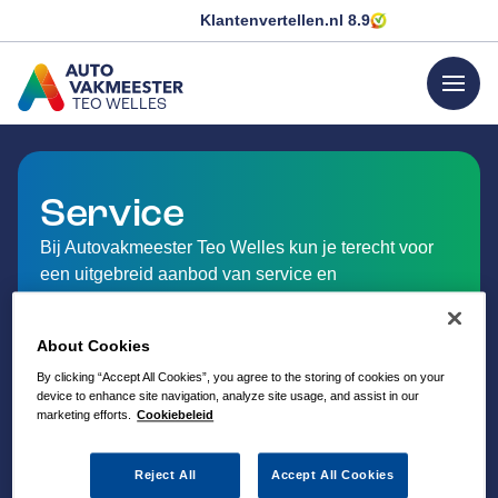
Klantenvertellen.nl
8.9
menu
TEO WELLES
GA NAAR DE HOMEPAGINA
Service
Bij Autovakmeester Teo Welles kun je terecht voor
een uitgebreid aanbod van service en
dienstverlening op het gebied van auto-onderhoud.
Ontdek hieronder welke service Autovakmeester Teo
About Cookies
Welles in Akkrum aanbiedt.
By clicking “Accept All Cookies”, you agree to the storing of cookies on your
device to enhance site navigation, analyze site usage, and assist in our
marketing efforts.
Cookiebeleid
Reject All
Accept All Cookies