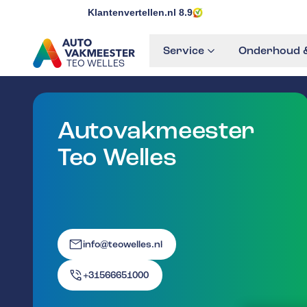
Klantenvertellen.nl
8.9
Service
Onderhoud &
TEO WELLES
GA NAAR DE HOMEPAGINA
Autovakmeester
Teo Welles
info@teowelles.nl
+31566651000