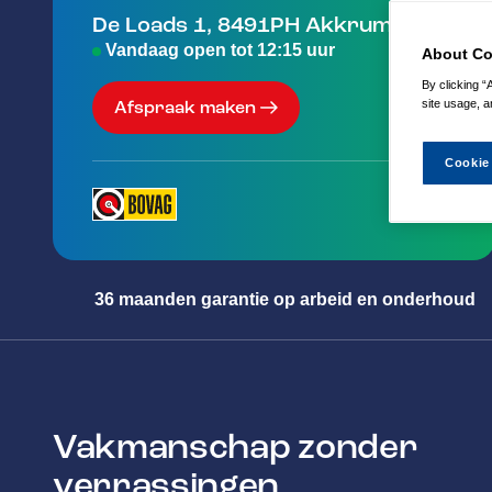
De Loads 1
,
8491PH
Akkrum
Vandaag open tot 12:15 uur
About Co
By clicking “
site usage, a
Afspraak maken
Cookie
36 maanden garantie op arbeid en onderhoud
Vakmanschap zonder
verrassingen