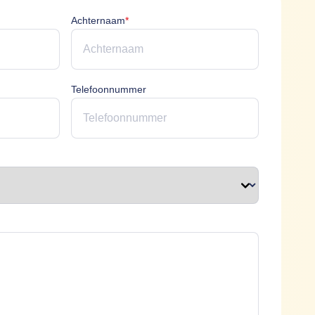
icht
Achternaam is verplicht
Achternaam
*
erplicht
Telefoonnummer
plicht
t