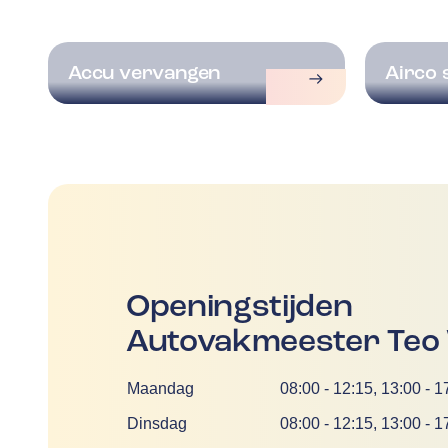
Accu vervangen
Airco 
Openingstijden
Autovakmeester Teo 
Dag
Tijd
Maandag
08:00
-
12:15
,
13:00
-
1
Dinsdag
08:00
-
12:15
,
13:00
-
1