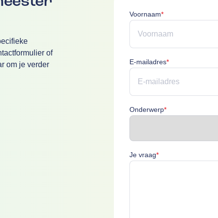
meester
Voornaam is verpl
Voornaam
*
ecifieke
actformulier of
E-mailadres is v
E-mailadres
*
ar om je verder
Onderwerp is ver
Onderwerp
*
Je vraag is verplich
Je vraag
*