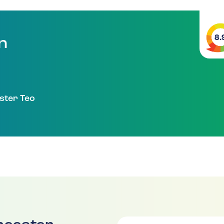
8.
en
ster Teo