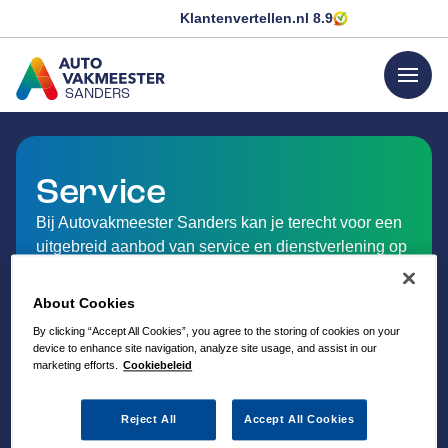
Klantenvertellen.nl
8.9
menu
SANDERS
GA NAAR DE HOMEPAGINA
Service
Bij Autovakmeester Sanders kan je terecht voor een
uitgebreid aanbod van service en dienstverlening op
het gebied van auto-onderhoud.
About Cookies
By clicking “Accept All Cookies”, you agree to the storing of cookies on your
device to enhance site navigation, analyze site usage, and assist in our
marketing efforts.
Cookiebeleid
Reject All
Accept All Cookies