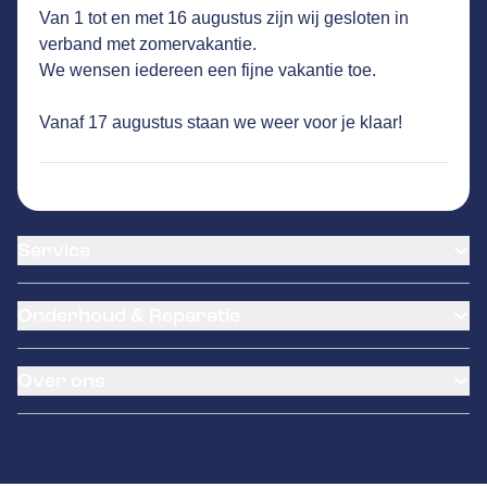
Van 1 tot en met 16 augustus zijn wij gesloten in
SANDERS
GA NAAR DE HOMEPAGINA
verband met zomervakantie.
Route
We wensen iedereen een fijne vakantie toe.
Buitendreef 8
,
4631 SV
Hoogerheide
Vandaag open tot 12:00 uur
Vanaf 17 augustus staan we weer voor je klaar!
968
klanten waarderen Autovakmeester
Sanders gemiddeld met een 8.9
Service
Airco service
Onderhoud & Reparatie
Accu vervangen
Banden service
APK
Garantie
Over ons
Distributieriem vervangen
Pechhulp
Schade en reparatie
Kentekenloket
Occasions
Grote beurt
Remmen
Contact
Kleine beurt
Carwash & Wasboxen