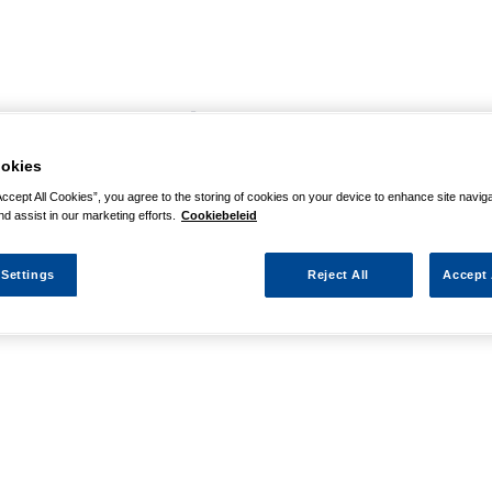
agina niet kunnen vinden
okies
 actie waarnaar u zocht al verlopen. We hopen u weer op weg te h
Accept All Cookies”, you agree to the storing of cookies on your device to enhance site navig
nd assist in our marketing efforts.
Cookiebeleid
 Settings
Reject All
Accept 