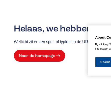
Helaas, we hebben de p
About Co
Wellicht zit er een spel- of typfout in de URL of is de
By clicking “
site usage, a
Naar de homepage
Cookie