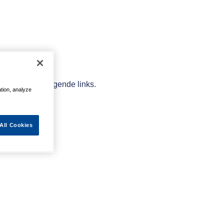
elpen met de volgende links.
ation, analyze
All Cookies