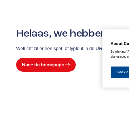
Helaas, we hebben de p
About Co
Wellicht zit er een spel- of typfout in de URL of is de
By clicking “
site usage, a
Naar de homepage
Cookie