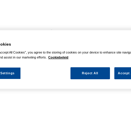
agina niet kunnen vinden
okies
 actie waarnaar u zocht al verlopen. We hopen u weer op weg te h
Accept All Cookies”, you agree to the storing of cookies on your device to enhance site navig
nd assist in our marketing efforts.
Cookiebeleid
 Settings
Reject All
Accept 