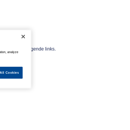
elpen met de volgende links.
ation, analyze
All Cookies