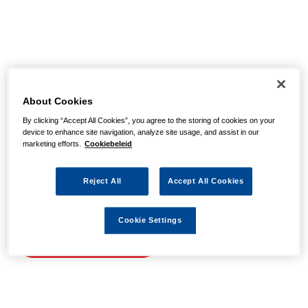
Helaas, we hebben de
pagina niet kunnen
About Cookies
By clicking “Accept All Cookies”, you agree to the storing of cookies on your
vinden
device to enhance site navigation, analyze site usage, and assist in our
marketing efforts.
Cookiebeleid
Wellicht zit er een spel- of typfout in de URL of is de
Reject All
Accept All Cookies
actie waarnaar u zocht al verlopen. We hopen u weer op
weg te helpen met de volgende links.
Cookie Settings
Naar de homepage