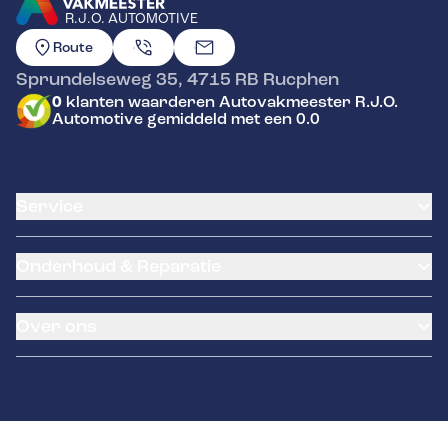
R.J.O. AUTOMOTIVE
GA NAAR DE HOMEPAGINA
Route
Sprundelseweg 35
,
4715 RB
Rucphen
0
klanten waarderen Autovakmeester R.J.O.
Automotive gemiddeld met een 0.0
Service
Airco service
Onderhoud & Reparatie
Accu vervangen
Banden service
APK
Garantie
Over ons
Distributieriem vervangen
Klantenkaart
Schade en reparatie
Pechhulp
Occasions
Grote beurt
LeaseProf
Over ons
Kleine beurt
Remmen
Contact
Diagnose