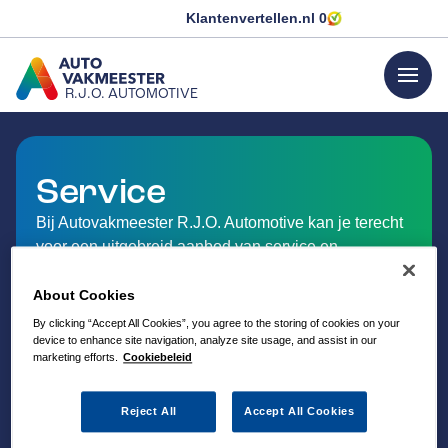
Klantenvertellen.nl
0
menu
R.J.O. AUTOMOTIVE
GA NAAR DE HOMEPAGINA
Service
Bij Autovakmeester R.J.O. Automotive kan je terecht
voor een uitgebreid aanbod van service en
dienstverlening op het gebied van auto-onderhoud.
About Cookies
By clicking “Accept All Cookies”, you agree to the storing of cookies on your
device to enhance site navigation, analyze site usage, and assist in our
marketing efforts.
Cookiebeleid
Reject All
Accept All Cookies