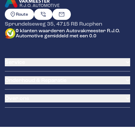
R.J.O. AUTOMOTIVE
GA NAAR DE HOMEPAGINA
Route
Sprundelseweg 35
,
4715 RB
Rucphen
0
klanten waarderen Autovakmeester R.J.O.
Automotive gemiddeld met een 0.0
Service
Airco service
Onderhoud & Reparatie
Accu vervangen
Banden service
APK
Garantie
Over ons
Distributieriem vervangen
Klantenkaart
Schade en reparatie
Pechhulp
Occasions
Grote beurt
LeaseProf
Over ons
Kleine beurt
Remmen
Contact
Diagnose