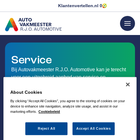
Klantenvertellen.nl
0
menu
R.J.O. AUTOMOTIVE
GA NAAR DE HOMEPAGINA
Service
Bij Autovakmeester R.J.O. Automotive kan je terecht
voor een uitgebreid aanbod van service en
dienstverlening op het gebied van auto-onderhoud.
About Cookies
By clicking “Accept All Cookies”, you agree to the storing of cookies on your
device to enhance site navigation, analyze site usage, and assist in our
marketing efforts.
Cookiebeleid
Reject All
Accept All Cookies