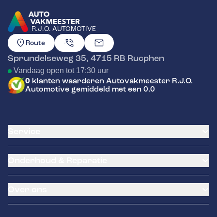
R.J.O. AUTOMOTIVE
GA NAAR DE HOMEPAGINA
Route
Sprundelseweg 35
,
4715 RB
Rucphen
Vandaag open tot 17:30 uur
0
klanten waarderen Autovakmeester R.J.O.
Automotive gemiddeld met een 0.0
Service
Airco service
Onderhoud & Reparatie
Accu vervangen
Banden service
APK
Garantie
Over ons
Distributieriem vervangen
Klantenkaart
Schade en reparatie
Pechhulp
Occasions
Grote beurt