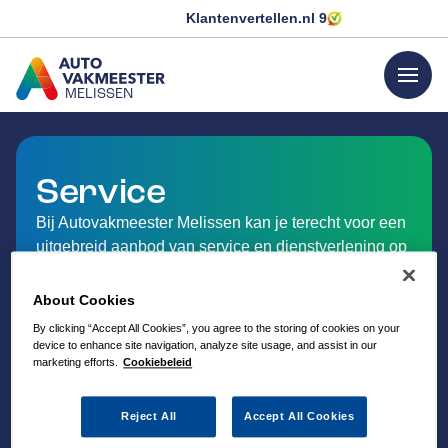
Klantenvertellen.nl
9
menu
MELISSEN
GA NAAR DE HOMEPAGINA
Service
Bij Autovakmeester Melissen kan je terecht voor een
uitgebreid aanbod van service en dienstverlening op
het gebied van auto-onderhoud.
About Cookies
By clicking “Accept All Cookies”, you agree to the storing of cookies on your
device to enhance site navigation, analyze site usage, and assist in our
marketing efforts.
Cookiebeleid
Reject All
Accept All Cookies