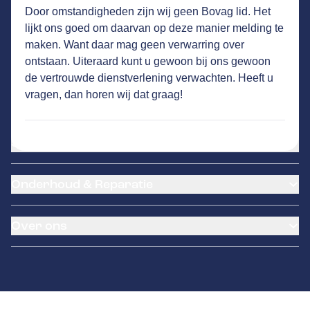
Door omstandigheden zijn wij geen Bovag lid. Het
MELISSEN
GA NAAR DE HOMEPAGINA
lijkt ons goed om daarvan op deze manier melding te
Route
maken. Want daar mag geen verwarring over
Rijksstraatweg 152
,
3956CT
Leersum
ontstaan. Uiteraard kunt u gewoon bij ons gewoon
23
klanten waarderen Autovakmeester
de vertrouwde dienstverlening verwachten. Heeft u
Melissen gemiddeld met een 9.0
vragen, dan horen wij dat graag!
Service
Airco service
Onderhoud & Reparatie
Accu vervangen
Banden service
APK
Garantie
Over ons
Distributieriem vervangen
Pechhulp
Schade en reparatie
Remmen
Over ons
Grote beurt
Contact
Kleine beurt
Diagnose