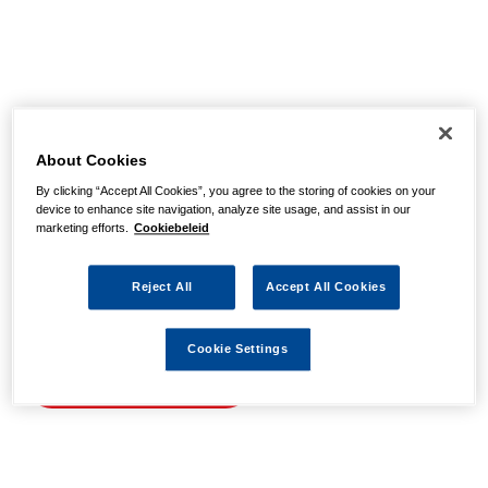
Helaas, we hebben de
pagina niet kunnen
About Cookies
By clicking “Accept All Cookies”, you agree to the storing of cookies on your
vinden
device to enhance site navigation, analyze site usage, and assist in our
marketing efforts.
Cookiebeleid
Wellicht zit er een spel- of typfout in de URL of is de
Reject All
Accept All Cookies
actie waarnaar u zocht al verlopen. We hopen u weer op
weg te helpen met de volgende links.
Cookie Settings
Naar de homepage