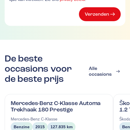
Verzenden
De beste
occasions voor
Alle
occasions
de beste prijs
Mercedes-Benz C-Klasse Automa
Ško
Trekhaak 180 Prestige
1.2
Mercedes-Benz
C-Klasse
Škod
Benzine
2015
127.835 km
Ben