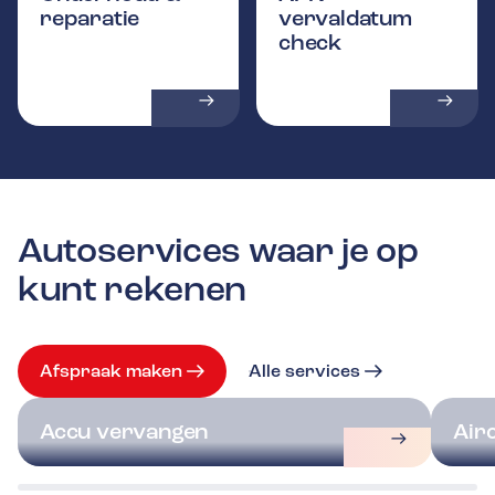
reparatie
vervaldatum
check
Autoservices waar je op
kunt rekenen
Afspraak maken
Alle services
Accu vervangen
Air