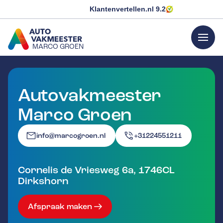
Klantenvertellen.nl
9.2
menu
MARCO GROEN
GA NAAR DE HOMEPAGINA
Autovakmeester
Marco Groen
info@marcogroen.nl
+31224551211
Cornelis de Vriesweg 6a
,
1746CL
Dirkshorn
Afspraak maken