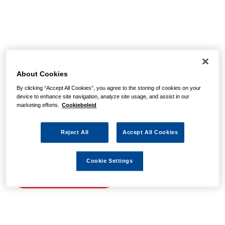
Helaas, we hebben de
pagina niet kunnen
About Cookies
By clicking “Accept All Cookies”, you agree to the storing of cookies on your
vinden
device to enhance site navigation, analyze site usage, and assist in our
marketing efforts.
Cookiebeleid
Wellicht zit er een spel- of typfout in de URL of is de
Reject All
Accept All Cookies
actie waarnaar u zocht al verlopen. We hopen u weer op
weg te helpen met de volgende links.
Cookie Settings
Naar de homepage