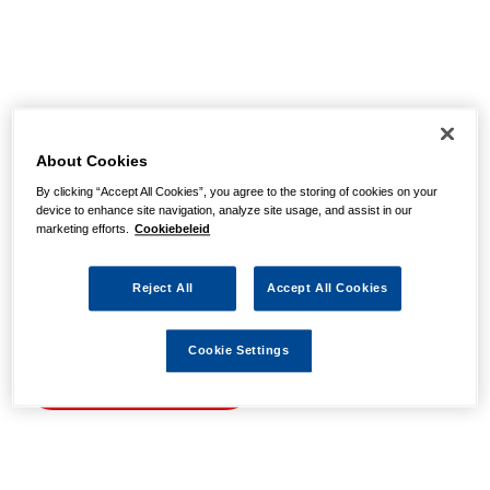
Helaas, we hebben de
pagina niet kunnen
About Cookies
By clicking “Accept All Cookies”, you agree to the storing of cookies on your
vinden
device to enhance site navigation, analyze site usage, and assist in our
marketing efforts.
Cookiebeleid
Wellicht zit er een spel- of typfout in de URL of is de
Reject All
Accept All Cookies
actie waarnaar u zocht al verlopen. We hopen u weer op
weg te helpen met de volgende links.
Cookie Settings
Naar de homepage