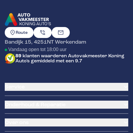
KONING AUTO'S
GA NAAR DE HOMEPAGINA
Route
Bandijk 15
,
4251NT
Werkendam
Vandaag open tot 18:00 uur
89
klanten waarderen Autovakmeester Koning
Auto's gemiddeld met een 9.7
Service
Airco service
Onderhoud & Reparatie
Accu vervangen
Banden service
APK
Garantie
Over ons
Distributieriem vervangen
Pechhulp
Schade en reparatie