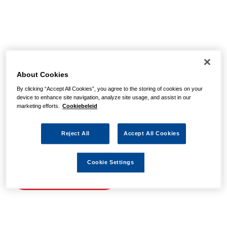
Helaas, we hebben de
pagina niet kunnen
About Cookies
By clicking “Accept All Cookies”, you agree to the storing of cookies on your
vinden
device to enhance site navigation, analyze site usage, and assist in our
marketing efforts.
Cookiebeleid
Wellicht zit er een spel- of typfout in de URL of is de
Reject All
Accept All Cookies
actie waarnaar u zocht al verlopen. We hopen u weer op
weg te helpen met de volgende links.
Cookie Settings
Naar de homepage