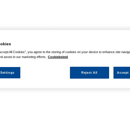
agina niet kunnen vinden
okies
 actie waarnaar u zocht al verlopen. We hopen u weer op weg te h
Accept All Cookies”, you agree to the storing of cookies on your device to enhance site navig
nd assist in our marketing efforts.
Cookiebeleid
 Settings
Reject All
Accept 