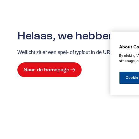
Helaas, we hebben de p
About Co
Wellicht zit er een spel- of typfout in de URL of is de
By clicking “
site usage, a
Naar de homepage
Cookie