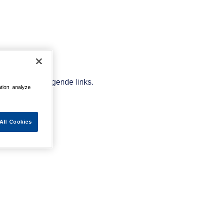
elpen met de volgende links.
ation, analyze
All Cookies