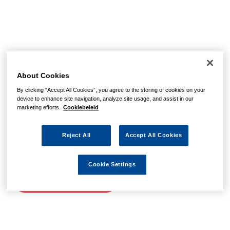
Helaas, we hebben de
pagina niet kunnen
About Cookies
By clicking “Accept All Cookies”, you agree to the storing of cookies on your
vinden
device to enhance site navigation, analyze site usage, and assist in our
marketing efforts.
Cookiebeleid
Wellicht zit er een spel- of typfout in de URL of is de
Reject All
Accept All Cookies
actie waarnaar u zocht al verlopen. We hopen u weer op
weg te helpen met de volgende links.
Cookie Settings
Naar de homepage