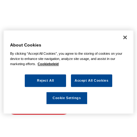
Helaas, we hebben de
pagina niet kunnen
About Cookies
By clicking “Accept All Cookies”, you agree to the storing of cookies on your
vinden
device to enhance site navigation, analyze site usage, and assist in our
marketing efforts.
Cookiebeleid
Wellicht zit er een spel- of typfout in de URL of is de
Reject All
Accept All Cookies
actie waarnaar u zocht al verlopen. We hopen u weer op
weg te helpen met de volgende links.
Cookie Settings
Naar de homepage