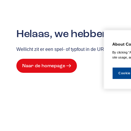
Helaas, we hebben de p
About Co
Wellicht zit er een spel- of typfout in de URL of is de
By clicking “
site usage, a
Naar de homepage
Cookie