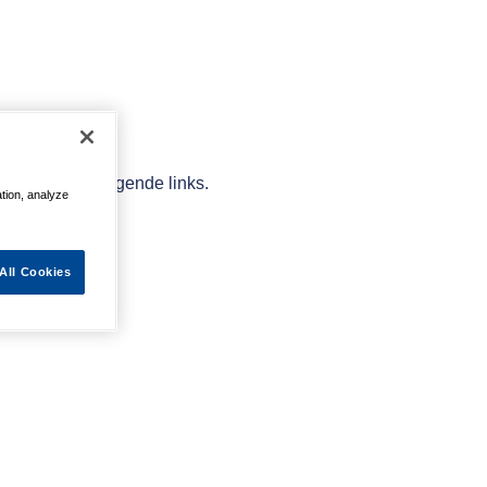
elpen met de volgende links.
ation, analyze
All Cookies