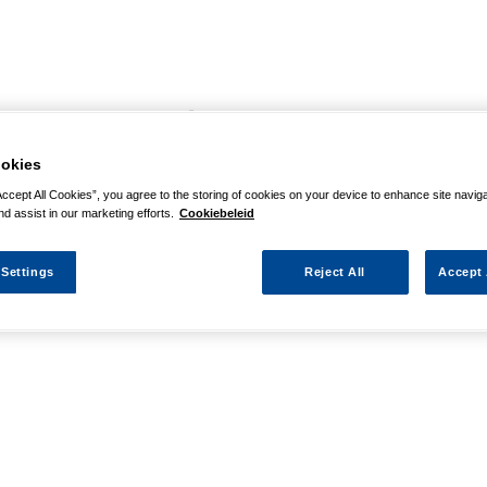
agina niet kunnen vinden
okies
 actie waarnaar u zocht al verlopen. We hopen u weer op weg te h
Accept All Cookies”, you agree to the storing of cookies on your device to enhance site navig
nd assist in our marketing efforts.
Cookiebeleid
 Settings
Reject All
Accept 