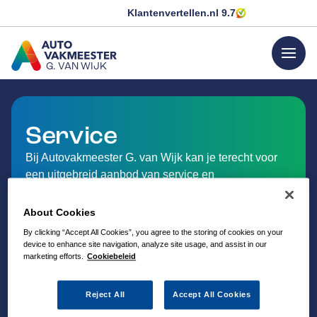
Klantenvertellen.nl
9.7
menu
G. VAN WIJK
GA NAAR DE HOMEPAGINA
Service
Bij Autovakmeester G. van Wijk kan je terecht voor
een uitgebreid aanbod van service en
dienstverlening op het gebied van auto-onderhoud.
About Cookies
By clicking “Accept All Cookies”, you agree to the storing of cookies on your
device to enhance site navigation, analyze site usage, and assist in our
marketing efforts.
Cookiebeleid
Reject All
Accept All Cookies