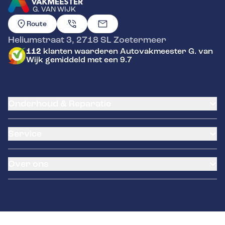
G. VAN WIJK
GA NAAR DE HOMEPAGINA
Route
Heliumstraat 3
,
2718 SL
Zoetermeer
112
klanten waarderen Autovakmeester G. van
Wijk gemiddeld met een 9.7
Onderhoud & Reparatie
APK
Service
Distributieriem vervangen
Schade en reparatie
Airco service
Grote beurt
Over ons
Accu vervangen
Kleine beurt
Banden service
Diagnose
Over ons
Garantie
Elektrische en hybride voertuigen
Contact
Remmen