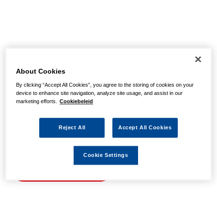
Helaas, we hebben de
pagina niet kunnen
About Cookies
By clicking “Accept All Cookies”, you agree to the storing of cookies on your
vinden
device to enhance site navigation, analyze site usage, and assist in our
marketing efforts.
Cookiebeleid
Wellicht zit er een spel- of typfout in de URL of is de
Reject All
Accept All Cookies
actie waarnaar u zocht al verlopen. We hopen u weer op
weg te helpen met de volgende links.
Cookie Settings
Naar de homepage