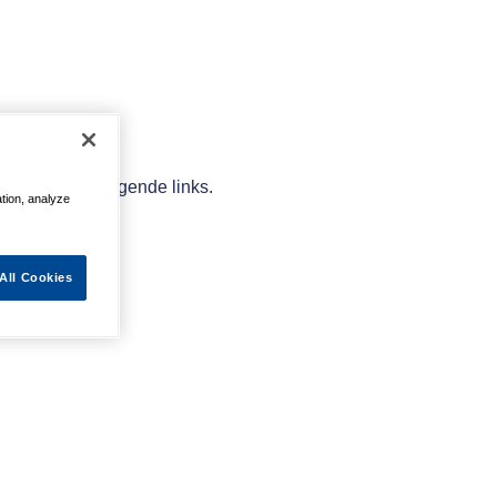
elpen met de volgende links.
ation, analyze
All Cookies