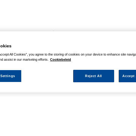
agina niet kunnen vinden
okies
 actie waarnaar u zocht al verlopen. We hopen u weer op weg te h
Accept All Cookies”, you agree to the storing of cookies on your device to enhance site navig
nd assist in our marketing efforts.
Cookiebeleid
 Settings
Reject All
Accept 