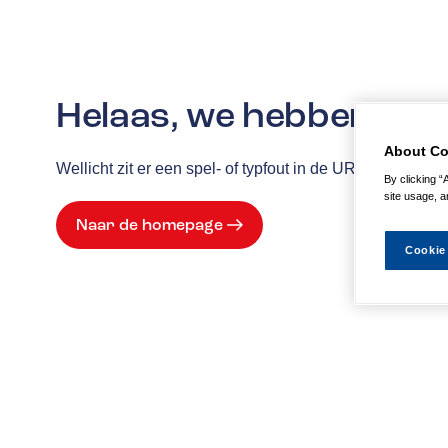
Helaas, we hebben de p
About Co
Wellicht zit er een spel- of typfout in de URL of is de
By clicking “
site usage, a
Naar de homepage
Cookie