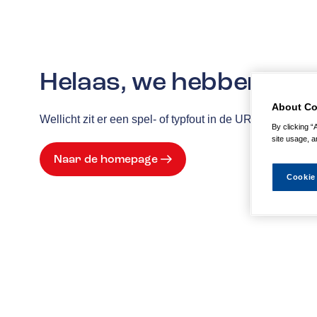
Helaas, we hebben de p
About Co
Wellicht zit er een spel- of typfout in de URL of is de
By clicking “
site usage, a
Naar de homepage
Cookie