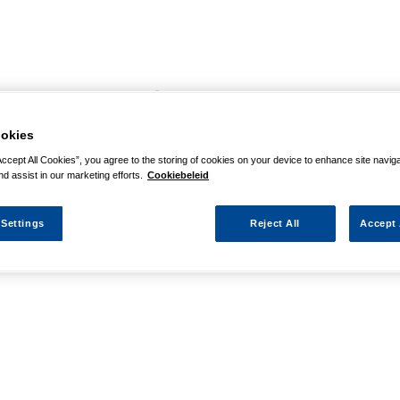
agina niet kunnen vinden
okies
 actie waarnaar u zocht al verlopen. We hopen u weer op weg te h
Accept All Cookies”, you agree to the storing of cookies on your device to enhance site navig
nd assist in our marketing efforts.
Cookiebeleid
 Settings
Reject All
Accept 