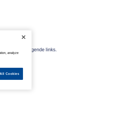
elpen met de volgende links.
ation, analyze
All Cookies