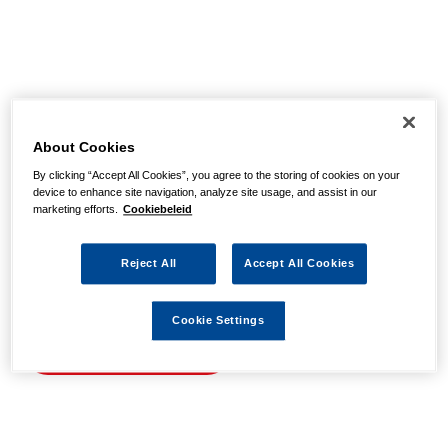
Helaas, we hebben de
pagina niet kunnen
About Cookies
By clicking “Accept All Cookies”, you agree to the storing of cookies on your
vinden
device to enhance site navigation, analyze site usage, and assist in our
marketing efforts.
Cookiebeleid
Wellicht zit er een spel- of typfout in de URL of is de
Reject All
Accept All Cookies
actie waarnaar u zocht al verlopen. We hopen u weer op
weg te helpen met de volgende links.
Cookie Settings
Naar de homepage