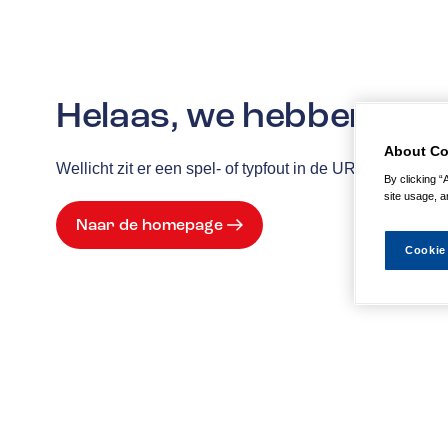
Helaas, we hebben de p
About Co
Wellicht zit er een spel- of typfout in de URL of is de
By clicking “
site usage, a
Naar de homepage
Cookie