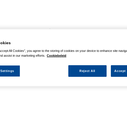
agina niet kunnen vinden
okies
 actie waarnaar u zocht al verlopen. We hopen u weer op weg te h
Accept All Cookies”, you agree to the storing of cookies on your device to enhance site navig
nd assist in our marketing efforts.
Cookiebeleid
 Settings
Reject All
Accept 