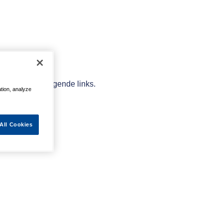
elpen met de volgende links.
ation, analyze
All Cookies