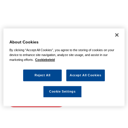
Helaas, we hebben de
pagina niet kunnen
About Cookies
By clicking “Accept All Cookies”, you agree to the storing of cookies on your
vinden
device to enhance site navigation, analyze site usage, and assist in our
marketing efforts.
Cookiebeleid
Wellicht zit er een spel- of typfout in de URL of is de
Reject All
Accept All Cookies
actie waarnaar u zocht al verlopen. We hopen u weer op
weg te helpen met de volgende links.
Cookie Settings
Naar de homepage