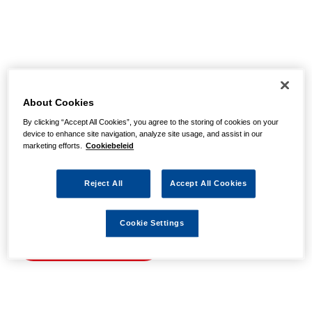
Helaas, we hebben de
pagina niet kunnen
About Cookies
By clicking “Accept All Cookies”, you agree to the storing of cookies on your
vinden
device to enhance site navigation, analyze site usage, and assist in our
marketing efforts.
Cookiebeleid
Wellicht zit er een spel- of typfout in de URL of is de
Reject All
Accept All Cookies
actie waarnaar u zocht al verlopen. We hopen u weer op
weg te helpen met de volgende links.
Cookie Settings
Naar de homepage