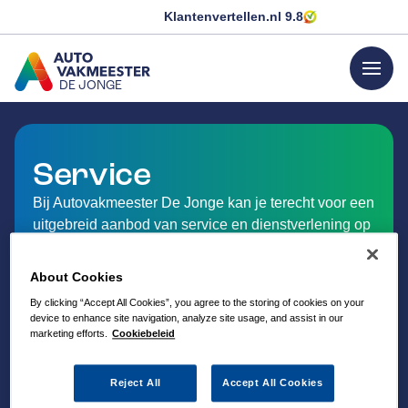
Klantenvertellen.nl
9.8
menu
DE JONGE
GA NAAR DE HOMEPAGINA
Service
Bij Autovakmeester De Jonge kan je terecht voor een
uitgebreid aanbod van service en dienstverlening op
het gebied van auto-onderhoud.
About Cookies
By clicking “Accept All Cookies”, you agree to the storing of cookies on your
device to enhance site navigation, analyze site usage, and assist in our
marketing efforts.
Cookiebeleid
Reject All
Accept All Cookies