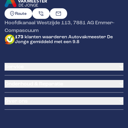
DE JONGE
GA NAAR DE HOMEPAGINA
Route
Hoofdkanaal Westzijde 113
,
7881 AG
Emmer-
Compascuum
173
klanten waarderen Autovakmeester De
Jonge gemiddeld met een 9.8
Service
Airco service
Onderhoud & Reparatie
Accu vervangen
Banden service
APK
Garantie
Over ons
Distributieriem vervangen
Klantenkaart
Schade en reparatie
Pechhulp
Occasions
Grote beurt
Kentekenloket
Over ons
Kleine beurt
Tyres-on
Contact