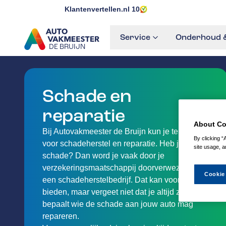
Klantenvertellen.nl
10
Service
Onderhoud &
DE BRUIJN
GA NAAR DE HOMEPAGINA
Schade en
reparatie
About Co
Bij Autovakmeester de Bruijn kun je terecht
By clicking “
voor schadeherstel en reparatie. Heb je
site usage, a
schade? Dan word je vaak door je
verzekeringsmaatschappij doorverwezen naar
Cookie
een schadeherstelbedrijf. Dat kan voordelen
bieden, maar vergeet niet dat je altijd zelf
bepaalt wie de schade aan jouw auto mag
repareren.