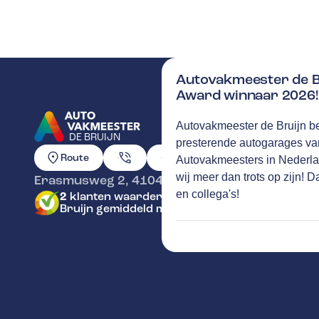
Autovakmeester de Bru
Award winnaar 2026!
Autovakmeester de Bruijn be
DE BRUIJN
presterende autogarages v
GA NAAR DE HOMEPAGINA
Route
Autovakmeesters in Nederla
wij meer dan trots op zijn! 
Erasmusweg 2
,
4104 AK
Culemborg
en collega's!
2
klanten waarderen Autovakmeester de
Bruijn gemiddeld met een 10.0