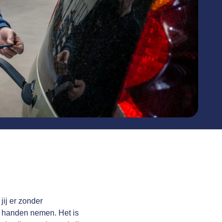
jij er zonder
it handen nemen. Het is