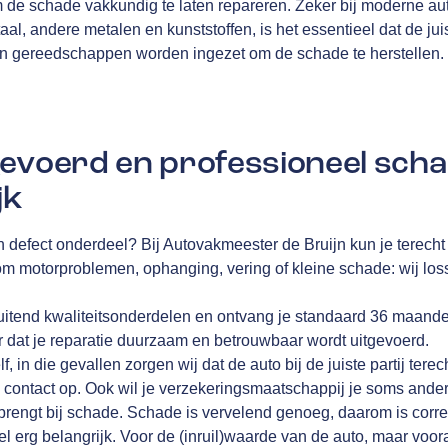
m de schade vakkundig te laten repareren. Zeker bij moderne au
aal, andere metalen en kunststoffen, is het essentieel dat de juis
en gereedschappen worden ingezet om de schade te herstellen.
evoerd en professioneel scha
jk
n defect onderdeel? Bij Autovakmeester de Bruijn kun je terecht 
 om motorproblemen, ophanging, vering of kleine schade: wij lo
luitend kwaliteitsonderdelen en ontvang je standaard 36 maand
r dat je reparatie duurzaam en betrouwbaar wordt uitgevoerd.
elf, in die gevallen zorgen wij dat de auto bij de juiste partij te
 contact op. Ook wil je verzekeringsmaatschappij je soms anders 
 brengt bij schade. Schade is vervelend genoeg, daarom is corre
l erg belangrijk. Voor de (inruil)waarde van de auto, maar voora