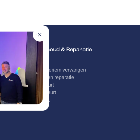
Onderhoud & Reparatie
APK
Distributieriem vervangen
Schade en reparatie
Grote beurt
Kleine beurt
Diagnose