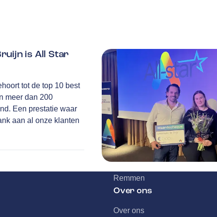
ijn is All Star
Service
hoort tot de top 10 best
Airco service
an meer dan 200
Accu vervangen
nd. Een prestatie waar
Banden service
Dank aan al onze klanten
Garantie
Klantenkaart
Pechhulp
Tyres-on
Remmen
Over ons
Over ons