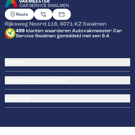
CAR SERVICE SWALMEN
GA NAAR DE HOMEPAGINA
Route
Rijksweg Noord 118
,
6071 KZ
Swalmen
499
klanten waarderen Autovakmeester Car
Service Swalmen gemiddeld met een 9.4
Service
Airco service
Onderhoud & Reparatie
Accu vervangen
Banden service
APK
Garantie
Over ons
Distributieriem vervangen
Pechhulp
Schade en reparatie
Remmen
Over ons
Grote beurt
Contact
Kleine beurt
Diagnose