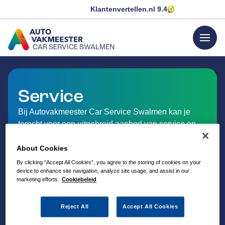
Klantenvertellen.nl
9.4
menu
CAR SERVICE SWALMEN
GA NAAR DE HOMEPAGINA
Service
Bij Autovakmeester Car Service Swalmen kan je
terecht voor een uitgebreid aanbod van service en
dienstverlening op het gebied van auto-onderhoud.
About Cookies
By clicking “Accept All Cookies”, you agree to the storing of cookies on your
device to enhance site navigation, analyze site usage, and assist in our
marketing efforts.
Cookiebeleid
Reject All
Accept All Cookies