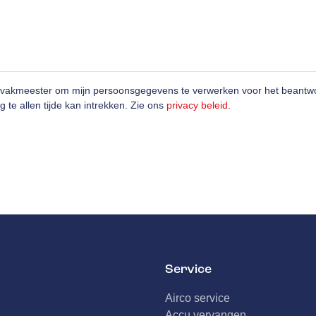
ovakmeester om mijn persoonsgegevens te verwerken voor het beantwo
g te allen tijde kan intrekken. Zie ons
privacy beleid
.
Service
Airco service
Accu vervangen