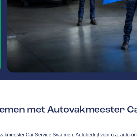
emen met Autovakmeester Ca
vakmeester Car Service Swalmen.
Autobedrijf voor o.a. auto-