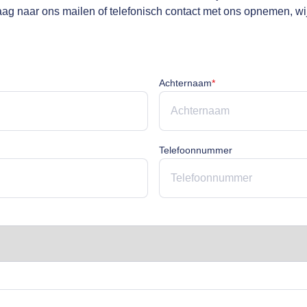
raag naar ons mailen of telefonisch contact met ons opnemen, wi
cht
Achternaam is verpli
Achternaam
*
rplicht
Telefoonnummer
licht