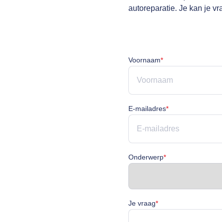
autoreparatie. Je kan je v
Voornaam is verpli
Voornaam
*
E-mailadres is ve
E-mailadres
*
Onderwerp is verp
Onderwerp
*
Je vraag is verplicht
Je vraag
*