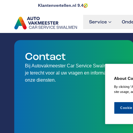
Klantenvertellen.nl
9.4
Service
Onde
CAR SERVICE SWALMEN
GA NAAR DE HOMEPAGINA
Contact
Bij Autovakmeester Car Service Swalmen kan
je terecht voor al uw vragen en informatie over
About Co
onze diensten.
By clicking “
site usage, a
Cookie