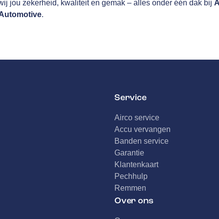
ij jou zekerheid, kwaliteit en gemak – alles onder één dak bij
A
Automotive
.
Service
Airco service
Accu vervangen
Banden service
Garantie
Klantenkaart
Pechhulp
Remmen
Over ons