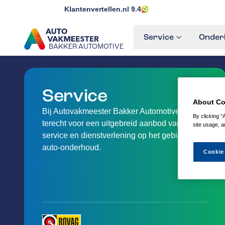
Klantenvertellen.nl
9.4
Service
Onder
BAKKER AUTOMOTIVE
GA NAAR DE HOMEPAGINA
Service
About Co
Bij Autovakmeester Bakker Automotive kan je
By clicking “
terecht voor een uitgebreid aanbod van
site usage, a
service en dienstverlening op het gebied van
auto-onderhoud.
Cookie