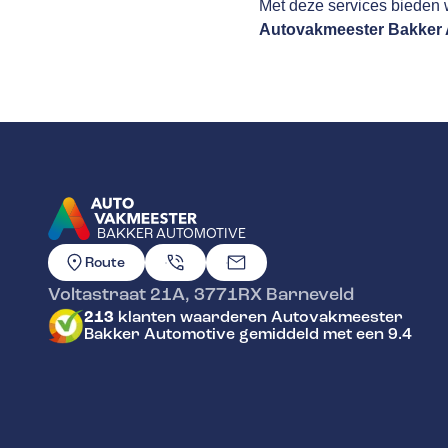
Met deze services bieden w
Autovakmeester Bakker 
BAKKER AUTOMOTIVE
GA NAAR DE HOMEPAGINA
Route
Voltastraat 21A
,
3771RX
Barneveld
213
klanten waarderen Autovakmeester
Bakker Automotive gemiddeld met een 9.4