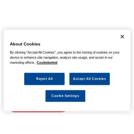
Helaas, we hebben de
pagina niet kunnen
About Cookies
By clicking “Accept All Cookies”, you agree to the storing of cookies on your
vinden
device to enhance site navigation, analyze site usage, and assist in our
marketing efforts.
Cookiebeleid
Wellicht zit er een spel- of typfout in de URL of is de
Reject All
Accept All Cookies
actie waarnaar u zocht al verlopen. We hopen u weer op
weg te helpen met de volgende links.
Cookie Settings
Naar de homepage