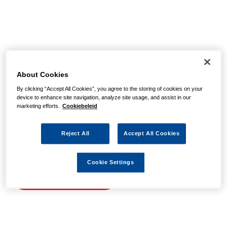
Helaas, we hebben de
pagina niet kunnen
About Cookies
By clicking “Accept All Cookies”, you agree to the storing of cookies on your
vinden
device to enhance site navigation, analyze site usage, and assist in our
marketing efforts.
Cookiebeleid
Wellicht zit er een spel- of typfout in de URL of is de
Reject All
Accept All Cookies
actie waarnaar u zocht al verlopen. We hopen u weer op
weg te helpen met de volgende links.
Cookie Settings
Naar de homepage