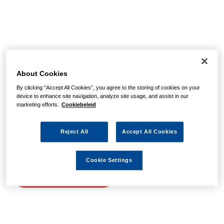
Helaas, we hebben de
pagina niet kunnen
About Cookies
By clicking “Accept All Cookies”, you agree to the storing of cookies on your
vinden
device to enhance site navigation, analyze site usage, and assist in our
marketing efforts.
Cookiebeleid
Wellicht zit er een spel- of typfout in de URL of is de
Reject All
Accept All Cookies
actie waarnaar u zocht al verlopen. We hopen u weer op
weg te helpen met de volgende links.
Cookie Settings
Naar de homepage