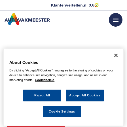
Klantenvertellen.nl
9.6
menu
GA NAAR DE HOMEPAGINA
Helaas, we hebben de
About Cookies
pagina niet kunnen
By clicking “Accept All Cookies”, you agree to the storing of cookies on your
device to enhance site navigation, analyze site usage, and assist in our
vinden
marketing efforts.
Cookiebeleid
Reject All
Accept All Cookies
Wellicht zit er een spel- of typfout in de URL of is de
actie waarnaar u zocht al verlopen. We hopen u weer op
Cookie Settings
weg te helpen met de volgende links.