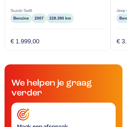
Suzuki
Swift
Jeep
Benzine
2007
228.390 km
Ben
€ 1.999,00
€ 3
We helpen je graag
verder
Maak een afspraak