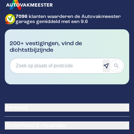
7096
klanten waarderen de Autovakmeester
GA NAAR DE HOMEPAGINA
garages gemiddeld met een 9.6
200+ vestigingen, vind de
dichtstbijzijnde
Services
Banden service
Onderhoud & reparatie
Garantie