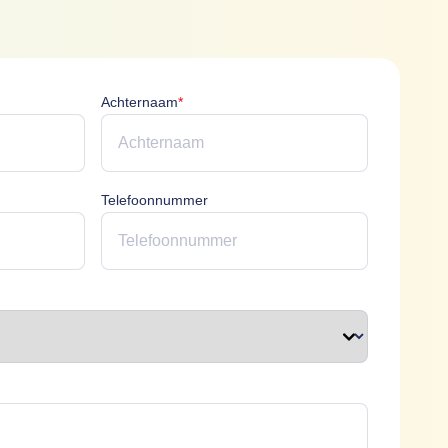
icht
Achternaam is verplicht
Achternaam
*
erplicht
Telefoonnummer
plicht
t