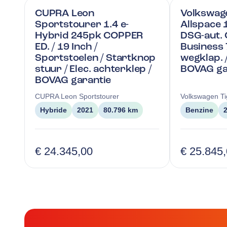
CUPRA Leon
Volkswag
Sportstourer 1.4 e-
Allspace 
Hybrid 245pk COPPER
DSG-aut. 
ED. / 19 Inch /
Business 
Sportstoelen / Startknop
wegklap. /
stuur / Elec. achterklep /
BOVAG ga
BOVAG garantie
CUPRA
Leon Sportstourer
Volkswagen
T
Hybride
2021
80.796 km
Benzine
€ 24.345,00
€ 25.845