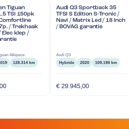
en Tiguan
Audi Q3 Sportback 35
1.5 TSI 150pk
TFSI S Edition S-Tronic /
Comfortline
Navi / Matrix Led / 18 Inch
7p. / Trekhaak
/ BOVAG garantie
 Elec klep /
rantie
iguan Allspace
Audi
Q3
2019
128.314 km
Hybride
2020
109.198 km
,00
€ 29.945,00