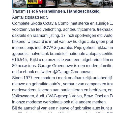
Transmissie:
6 versnellingen, Handgeschakeld
Aantal zitplaatsen:
5
Complete Skoda Octavia Combi met sterke en zuinige 1.0
voorzien van led verlichting, achteruitrijcamera, trekhaa
dakrails en raamomlijsting, 17 inch sportvelgen etc. Auto m
bekend. Uiteraard is inruil van uw huidige auto geen pr
internet prijs incl BOVAG garantie. Prijs geheel rijklaar 
,gepoetst ,halve tank brandstof, nationale autopas cer
€16.545,- Kijkt u op onze site voor een uitgebreide film
80 occasions. Garage Groenouwe is een modern familie b
op facebook en twitter: @GarageGroenouwe.
Sinds 1977 een modern / merk onafhankelijk autobedrijf 
nieuwe en gebruikte auto's , verhuur van campers en tro
medewerkers, leveren aan particulieren en bedrijven, e
Volkswagen, Audi, ( VAG-groep ) Volvo, Bmw, Opel en Fo
in onze moderne werkplaats ook alle andere merken.
Bij de aanschaf van een nieuwe of gebruikte auto kunt u