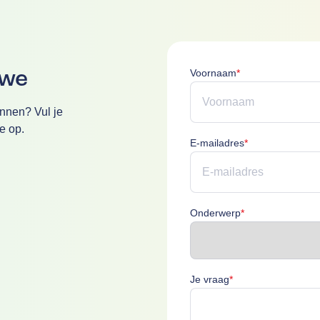
uwe
Voornaam is verpl
Voornaam
*
annen? Vul je
e op.
E-mailadres is v
E-mailadres
*
Onderwerp is ver
Onderwerp
*
Je vraag is verplich
Je vraag
*