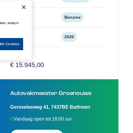
Brandstof
Benzine
ation, analyze
Bouwjaar
2020
All Cookies
Vraagprijs
€ 15.945,00
Autovakmeester Groenouwe
Gorsselseweg 41
,
7437BE
Bathmen
Vandaag open tot 18:00 uur