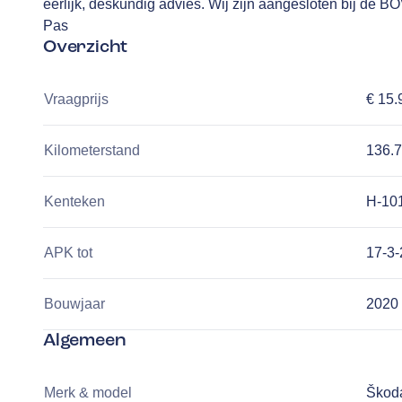
eerlijk, deskundig advies. Wij zijn aangesloten bij de
Pas
Overzicht
Vraagprijs
€ 15.
Kilometerstand
136.
Kenteken
H-10
APK tot
17-3
Bouwjaar
2020
Algemeen
Merk & model
Škoda