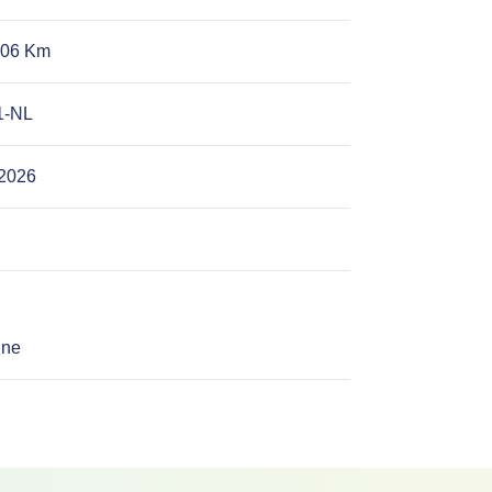
706 Km
1-NL
-2026
ine