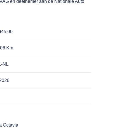
 BOVAG en deelnemer aan de Nationale Auto
945,00
706 Km
1-NL
-2026
 Octavia