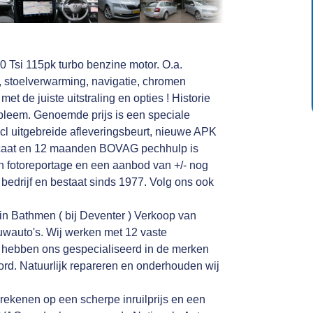
 Tsi 115pk turbo benzine motor. O.a.
k, stoelverwarming, navigatie, chromen
et de juiste uitstraling en opties ! Historie
obleem. Genoemde prijs is een speciale
incl uitgebreide afleveringsbeurt, nieuwe APK
tificaat en 12 maanden BOVAG pechhulp is
 en fotoreportage en een aanbod van +/- nog
edrijf en bestaat sinds 1977. Volg ons ook
in Bathmen ( bij Deventer ) Verkoop van
uwauto's. Wij werken met 12 vaste
n hebben ons gespecialiseerd in de merken
rd. Natuurlijk repareren en onderhouden wij
 rekenen op een scherpe inruilprijs en een