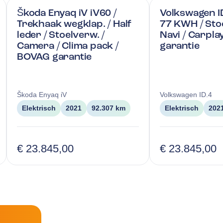
Škoda Enyaq iV iV60 /
Volkswagen I
Trekhaak wegklap. / Half
77 KWH / Stoe
leder / Stoelverw. /
Navi / Carpla
Camera / Clima pack /
garantie
BOVAG garantie
Škoda
Enyaq iV
Volkswagen
ID.4
Elektrisch
2021
92.307 km
Elektrisch
202
€ 23.845,00
€ 23.845,00