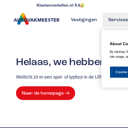
Klantenvertellen.nl
9.6
Vestigingen
Services
GA NAAR DE HOMEPAGINA
About Co
By clicking “
site usage, a
Helaas, we hebben de p
Cookie
Wellicht zit er een spel- of typfout in de URL of is de
Naar de homepage