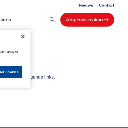
Nieuws
Contact
sions
Afspraak maken
ation, analyze
All Cookies
elpen met de volgende links.