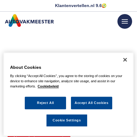
Klantenvertellen.nl
9.6
menu
GA NAAR DE HOMEPAGINA
Helaas, we hebben de
About Cookies
pagina niet kunnen
By clicking “Accept All Cookies”, you agree to the storing of cookies on your
device to enhance site navigation, analyze site usage, and assist in our
vinden
marketing efforts.
Cookiebeleid
Reject All
Accept All Cookies
Wellicht zit er een spel- of typfout in de URL of is de
actie waarnaar u zocht al verlopen. We hopen u weer op
Cookie Settings
weg te helpen met de volgende links.