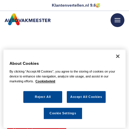
Klantenvertellen.nl
9.6
menu
GA NAAR DE HOMEPAGINA
Helaas, we hebben de
About Cookies
pagina niet kunnen
By clicking “Accept All Cookies”, you agree to the storing of cookies on your
device to enhance site navigation, analyze site usage, and assist in our
vinden
marketing efforts.
Cookiebeleid
Reject All
Accept All Cookies
Wellicht zit er een spel- of typfout in de URL of is de
actie waarnaar u zocht al verlopen. We hopen u weer op
Cookie Settings
weg te helpen met de volgende links.