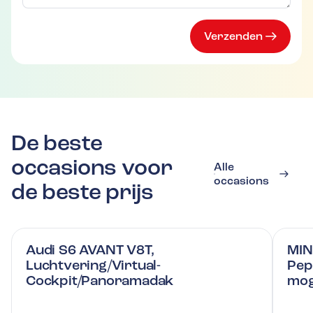
Verzenden
De beste
occasions voor
Alle
occasions
de beste prijs
Audi S6 AVANT V8T,
MIN
Luchtvering/Virtual-
Pep
Cockpit/Panoramadak
mog