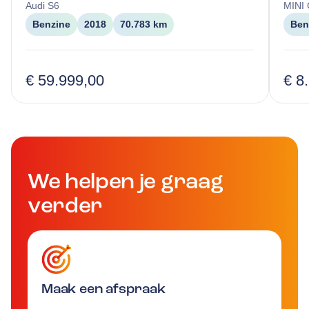
Audi
S6
MINI
Benzine
2018
70.783 km
Ben
€ 59.999,00
€ 8
We helpen je graag
verder
Maak een afspraak