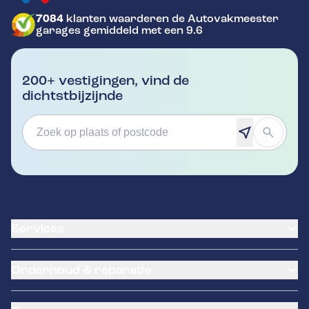
7084
klanten waarderen de Autovakmeester
GA NAAR DE HOMEPAGINA
garages gemiddeld met een 9.6
200+ vestigingen, vind de
dichtstbijzijnde
Services
Banden service
Onderhoud & reparatie
Garantie
Klantenkaart
APK Keuring
Pechhulp