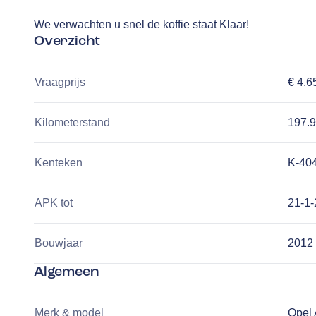
We verwachten u snel de koffie staat Klaar!
Overzicht
Vraagprijs
€ 4.6
Kilometerstand
197.
Kenteken
K-40
APK tot
21-1
Bouwjaar
2012
Algemeen
Merk & model
Opel 