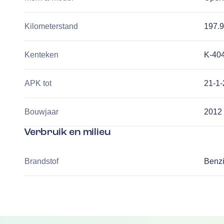
Kilometerstand
197.
Kenteken
K-40
APK tot
21-1
Bouwjaar
2012
Verbruik en milieu
Brandstof
Benz