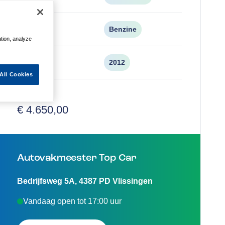
Brandstof
Benzine
ation, analyze
Bouwjaar
2012
All Cookies
Vraagprijs
€ 4.650,00
Autovakmeester Top Car
Bedrijfsweg 5A
,
4387 PD
Vlissingen
Vandaag open tot 17:00 uur