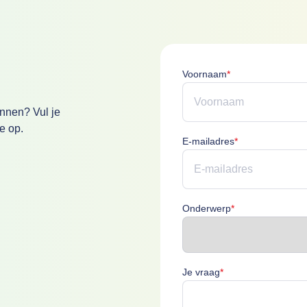
Voornaam is verpl
Voornaam
*
annen? Vul je
e op.
E-mailadres is v
E-mailadres
*
Onderwerp is ver
Onderwerp
*
Je vraag is verplich
Je vraag
*