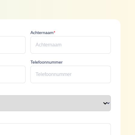
icht
Achternaam is verplicht
Achternaam
*
erplicht
Telefoonnummer
plicht
t