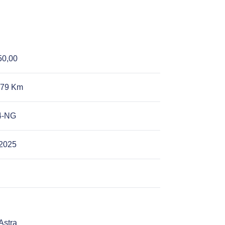
50,00
979 Km
4-NG
-2025
Astra