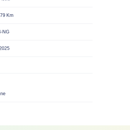
979 Km
4-NG
-2025
ine