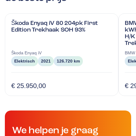
Škoda Enyaq iV 80 204pk First
BMW
Edition Trekhaak SOH 93%
kWh
H/K
Tre
Škoda
Enyaq iV
BMW
Elektrisch
2021
126.720 km
Ele
€ 25.950,00
€ 2
We helpen je graag