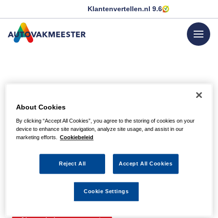
Klantenvertellen.nl
9.6
menu
GA NAAR DE HOMEPAGINA
Helaas, we hebben de
About Cookies
pagina niet kunnen
By clicking “Accept All Cookies”, you agree to the storing of cookies on your
device to enhance site navigation, analyze site usage, and assist in our
vinden
marketing efforts.
Cookiebeleid
Reject All
Accept All Cookies
Wellicht zit er een spel- of typfout in de URL of is de
actie waarnaar u zocht al verlopen. We hopen u weer op
Cookie Settings
weg te helpen met de volgende links.