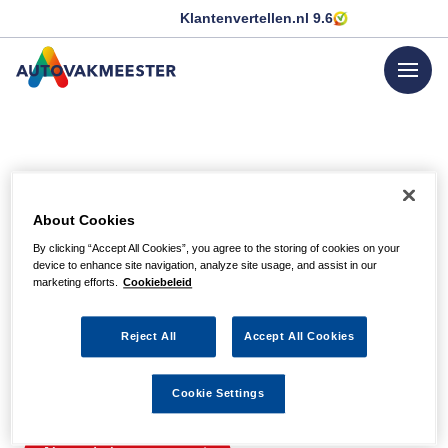
Klantenvertellen.nl
9.6
menu
GA NAAR DE HOMEPAGINA
Helaas, we hebben de
About Cookies
pagina niet kunnen
By clicking “Accept All Cookies”, you agree to the storing of cookies on your
device to enhance site navigation, analyze site usage, and assist in our
vinden
marketing efforts.
Cookiebeleid
Reject All
Accept All Cookies
Wellicht zit er een spel- of typfout in de URL of is de
actie waarnaar u zocht al verlopen. We hopen u weer op
Cookie Settings
weg te helpen met de volgende links.